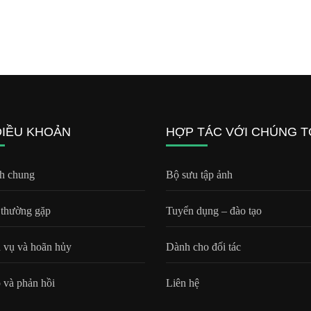
ĐIỀU KHOẢN
HỢP TÁC VỚI CHÚNG T
h chung
Bộ sưu tập ảnh
 thường gặp
Tuyển dụng – đào tạo
h vụ và hoãn hủy
Dành cho đối tác
 và phản hồi
Liên hệ