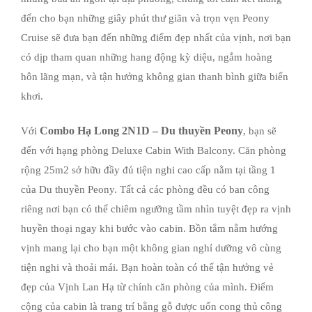
đến cho bạn những giây phút thư giãn và trọn vẹn Peony
Cruise sẽ đưa bạn đến những điểm đẹp nhất của vịnh, nơi bạn
có dịp tham quan những hang động kỳ diệu, ngắm hoàng
hôn lãng mạn, và tận hưởng không gian thanh bình giữa biển
khơi.
Combo Hạ Long 2N1D – Du thuyền Peony
Với
, bạn sẽ
đến với hạng phòng Deluxe Cabin With Balcony. Căn phòng
rộng 25m2 sở hữu đầy đủ tiện nghi cao cấp nằm tại tầng 1
của Du thuyền Peony. Tất cả các phòng đều có ban công
riêng nơi bạn có thể chiêm ngưỡng tầm nhìn tuyệt đẹp ra vịnh
huyền thoại ngay khi bước vào cabin. Bồn tắm nằm hướng
vịnh mang lại cho bạn một không gian nghỉ dưỡng vô cùng
tiện nghi và thoải mái. Bạn hoàn toàn có thể tận hưởng vẻ
đẹp của Vịnh Lan Hạ từ chính căn phòng của mình. Điểm
cộng của cabin là trang trí bằng gỗ được uốn cong thủ công