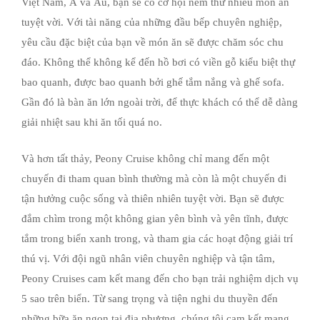
Việt Nam, Á và Âu, bạn sẽ có cơ hội nếm thử nhiều món ăn
tuyệt vời. Với tài năng của những đầu bếp chuyên nghiệp,
yêu cầu đặc biệt của bạn về món ăn sẽ được chăm sóc chu
đáo. Không thể không kể đến hồ bơi có viền gỗ kiểu biệt thự
bao quanh, được bao quanh bởi ghế tắm nắng và ghế sofa.
Gần đó là bàn ăn lớn ngoài trời, để thực khách có thể dễ dàng
giải nhiệt sau khi ăn tối quá no.
Và hơn tất thảy, Peony Cruise không chỉ mang đến một
chuyến đi tham quan bình thường mà còn là một chuyến đi
tận hưởng cuộc sống và thiên nhiên tuyệt vời. Bạn sẽ được
đắm chìm trong một không gian yên bình và yên tĩnh, được
tắm trong biển xanh trong, và tham gia các hoạt động giải trí
thú vị. Với đội ngũ nhân viên chuyên nghiệp và tận tâm,
Peony Cruises cam kết mang đến cho bạn trải nghiệm dịch vụ
5 sao trên biển. Từ sang trọng và tiện nghi du thuyền đến
những bữa ăn ngon tại địa phương, chúng tôi cam kết mang