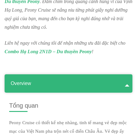
Du thuyền Peony
. Đắm chìm trong quang cảnh hùng vĩ của Vịnh
Hạ Long, Peony Cruise sẽ nâng niu từng phút giây nghỉ dưỡng
quý giá của bạn, mang đến cho bạn kỳ nghỉ đáng nhớ và trải
nghiệm chưa từng có.
Liên hệ ngay với chúng tôi để nhận những ưu đãi đặc biệt cho
Combo Hạ Long 2N1D – Du thuyền Peony
!
Overview
Tổng quan
Peony Cruise có thiết kế nhẹ nhàng, tinh tế mang vẻ đẹp mộc
mạc của Việt Nam pha trộn nét cổ điển Châu Âu. Vẻ đẹp ấy