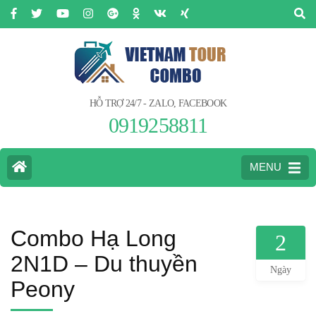
HỖ TRỢ 24/7 - ZALO, FACEBOOK
0919258811
MENU
Combo Hạ Long
2
2N1D – Du thuyền
Ngày
Peony