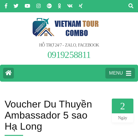
HỖ TRỢ 24/7 - ZALO, FACEBOOK
0919258811
MENU
Voucher Du Thuyền
2
Ambassador 5 sao
Ngày
Hạ Long