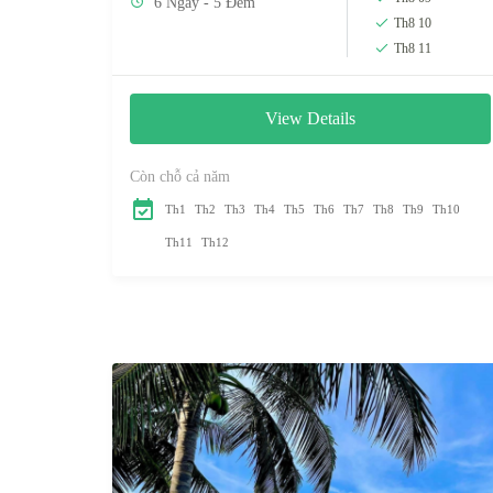
6 Ngày - 5 Đêm
Th8 10
Th8 11
View Details
Còn chỗ cả năm
Th1
Th2
Th3
Th4
Th5
Th6
Th7
Th8
Th9
Th10
Th11
Th12