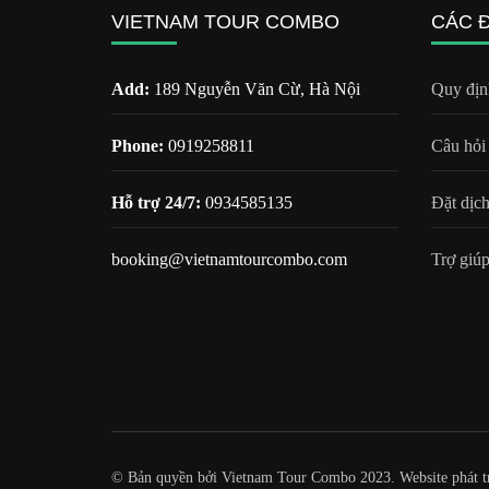
VIETNAM TOUR COMBO
CÁC 
VietnamTourCombo
cam kết mang đến
cho quý khách một
Add:
189 Nguyễn Văn Cừ, Hà Nội
Quy địn
chuyến đi tuyệt vời,
đầy đủ các dịch vụ
Phone:
0919258811
Câu hỏi
tiện nghi và chương
trình tham quan hấp
Hỗ trợ 24/7:
0934585135
Đặt dịc
dẫn sẽ khiến khách
hàng hài lòng.
booking@vietnamtourcombo.com
Trợ giúp
© Bản quyền bởi Vietnam Tour Combo 2023. Website phát t