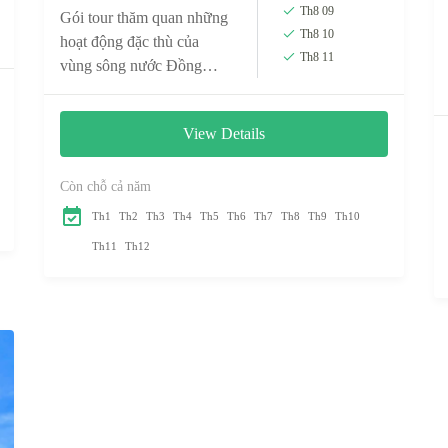
Th8 09
Gói tour thăm quan những
Th8 10
hoạt động đặc thù của
Th8 11
vùng sông nước Đồng
bằng sông Cửu Long trong
một ngày.
View Details
Còn chỗ cả năm
Th1
Th2
Th3
Th4
Th5
Th6
Th7
Th8
Th9
Th10
Th11
Th12