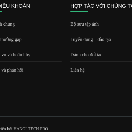
ĐIỀU KHOẢN
HỢP TÁC VỚI CHÚNG T
h chung
Bộ sưu tập ảnh
 thường gặp
Tuyển dụng – đào tạo
h vụ và hoãn hủy
Dành cho đối tác
 và phản hồi
Liên hệ
riển bởi
HANOI TECH PRO