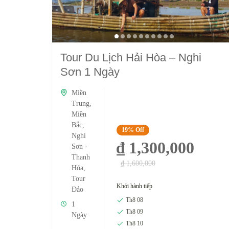
Tĩnh Gia,
tỉnh
Thanh
Hóa,
biển Hải
Tour Du Lịch Hải Hòa – Nghi
Hòa nổi
Sơn 1 Ngày
bật với
vẻ đẹp
Miền
hoang sơ,
Trung
,
nước
Miền
biển
Bắc
,
19%
Off
trong
Nghi
₫ 1,300,000
Sơn -
xanh, bãi
Thanh
cát trắng
₫ 1,600,000
Hóa
,
mịn
Tour
màng và
Khởi hành tiếp
Đảo
không
Th8 08
1
gian yên
Th8 09
Ngày
tĩnh, sẽ
Th8 10