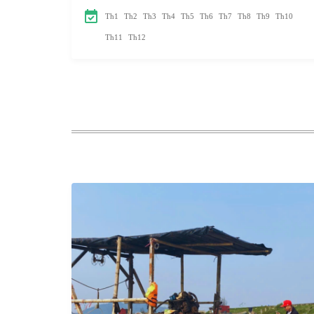
nhiên,
Th1
Th2
Th3
Th4
Th5
Th6
Th7
Th8
Th9
Th10
yên bình
Th11
Th12
và chưa
bị tác
động
nhiều bởi
sự phát
triển du
lịch, Tour
du lịch
biển Hải
Hòa 1
ngày
chính là
lựa chọn
lý tưởng.
Nằm ở
huyện