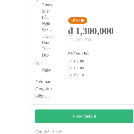
Trung
,
Miền
Bắc
,
19%
Off
Nghi
₫ 1,300,000
Sơn -
Thanh
₫ 1,600,000
Hóa
,
Tour
Khởi hành tiếp
Đảo
Th8 08
1
Th8 09
Ngày
Th8 10
Nếu bạn
đang tìm
kiếm một
địa điểm
du lịch
View Details
biển gần
gũi với
thiên
Còn chỗ cả năm