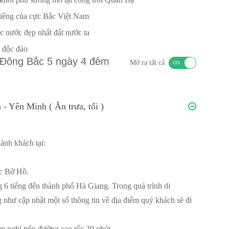
liêng của cực Bắc Việt Nam
c nước đẹp nhất đất nước ta
 độc đáo
g Đông Bắc 5 ngày 4 đêm
Mở ra tất cả
- Yên Minh ( Ăn trưa, tối )
ành khách tại:
ớc Bờ Hồ.
 6 tiếng đến thành phố Hà Giang. Trong quá trình di
g như cập nhật một số thông tin về địa điểm quý khách sẽ đi
m nghỉ trên đường cao tốc 20 phút.