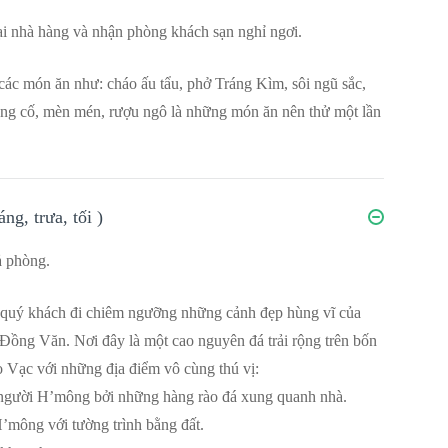
tại nhà hàng và nhận phòng khách sạn nghỉ ngơi.
các món ăn như: cháo ấu tẩu, phở Tráng Kìm, sôi ngũ sắc,
ng cố, mèn mén, rượu ngô là những món ăn nên thử một lần
g, trưa, tối )
ả phòng.
quý khách đi chiêm ngưỡng những cảnh đẹp hùng vĩ của
Đồng Văn. Nơi đây là một cao nguyên đá trải rộng trên bốn
ạc với những địa điểm vô cùng thú vị:
 người H’mông bởi những hàng rào đá xung quanh nhà.
mông với tường trình bằng đất.