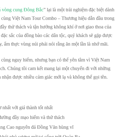
 vòng cung Đông Bắc
” lại là một trải nghiệm đặc biệt dành
y cùng Việt Nam Tour Combo – Thương hiệu dẫn đầu trong
ầy thử thách và tận hưởng không khí ở nơi giao thoa của
 đặc sắc của đồng bào các dân tộc, quý khách sẽ gặp được
 ẩm thực vùng núi phải nói rằng ăn một lần là nhớ mãi.
vô cùng nguy hiểm, nhưng bạn có thể yên tâm vì Việt Nam
ch. Chúng tôi cam kết mang lại một chuyến đi với những
 nhận được nhiều cảm giác mới lạ và không thể gọi tên.
hất với giá thành tốt nhất
đường đầy mạo hiểm và thử thách
ng Cao nguyên đá Đồng Văn hùng vĩ
khói phủ sương mờ tại cổng trời Quản Bạ