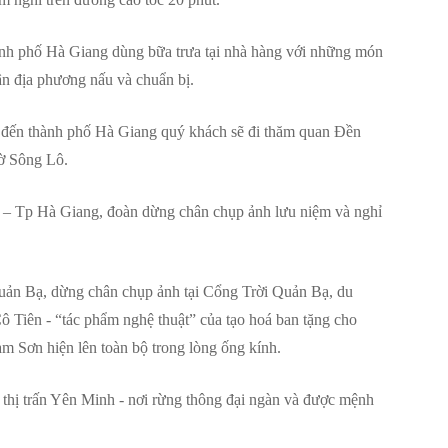
ành phố Hà Giang dùng bữa trưa tại nhà hàng với những món
n địa phương nấu và chuẩn bị.
g đến thành phố Hà Giang quý khách sẽ đi thăm quan Đền
ờ Sông Lô.
 – Tp Hà Giang, đoàn dừng chân chụp ảnh lưu niệm và nghỉ
uản Bạ, dừng chân chụp ảnh tại Cổng Trời Quản Bạ, du
 Tiên - “tác phẩm nghệ thuật” của tạo hoá ban tặng cho
am Sơn hiện lên toàn bộ trong lòng ống kính.
i thị trấn Yên Minh - nơi rừng thông đại ngàn và được mệnh