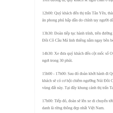
12h00: Quý khách đến thị trấn Tân Yên, th
ăn phong phú hấp dẫn do chính tay người dâ
13h30: Đoàn tiếp tục hành trình, trên đườn
Đôi Cô Cầu Má linh thiêng nằm ngay bên b
14h30: Xe đưa quý khách đến cột mốc số O
ngơi trong 30 phút.
15h00 - 17h00: Sau đó đoàn khởi hành đi Q
khách sẽ có cơ hội chiêm ngưỡng Núi Đôi Cô
vùng đất này. Tại đây khung cảnh thị trấn T
17h00: Tiếp đó, đoàn sẽ lên xe di chuyển tớ
danh là rừng thông đẹp nhất Việt Nam.