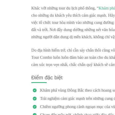
Khác với những tour du lịch phổ thông, “
Khám phá
cho những du khách yêu thích cảm giác mạnh. Hã
việc tổ chức tour hòa mình vào những cung đường đ
đất và trời. Nơi đây dung dưỡng những nét văn hóa
những người dân dung dị mến khách, không chỉ vậy,
Do địa hình hiểm trở, chỉ cần sảy chân thôi cũng 
Tour Combo luôn luôn đảm bảo an toàn cho du khá
cảm xúc trọn vẹn nhất, chắc chắn quý khách sẽ cảm
Điểm đặc biệt
Khám phá vùng Đông Bắc theo cách hoang sơ n
Trải nghiệm cảm giác mạnh trên những cung 
Chiêm ngưỡng phong cảnh ngoạn mục của vù
Chạm đến mây trời, chênh chao giữa đèo dốc 