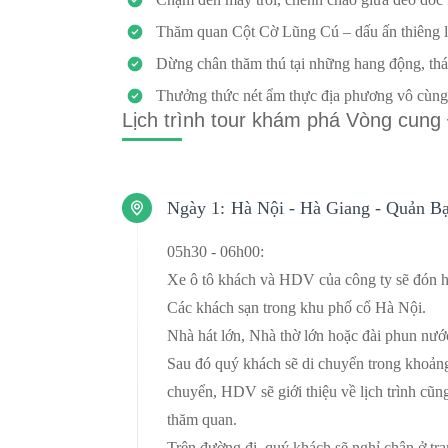
Thăm quan Cột Cờ Lũng Cú – dấu ấn thiêng 
Dừng chân thăm thú tại những hang động, thá
Thưởng thức nét ẩm thực địa phương vô cùng
Lịch trình tour khám phá Vòng cun
Ngày 1:
Hà Nội - Hà Giang - Quản Bạ 
05h30 - 06h00:
Xe ô tô khách và HDV của công ty sẽ đón h
Các khách sạn trong khu phố cổ Hà Nội.
Nhà hát lớn, Nhà thờ lớn hoặc đài phun nư
Sau đó quý khách sẽ di chuyển trong khoảng
chuyển, HDV sẽ giới thiệu về lịch trình cũn
thăm quan.
Trên đường đi, quý khách sẽ nghỉ chân ở trạ