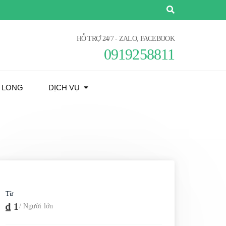
HỖ TRỢ 24/7 - ZALO, FACEBOOK
0919258811
Ạ LONG
DỊCH VỤ
Từ
₫ 1
/ Người lớn