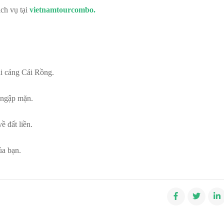
ịch vụ tại
vietnamtourcombo.
o
i cảng Cái Rồng.
 ngập mặn.
ề đất liền.
ủa bạn.