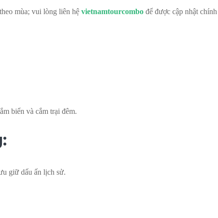
 theo mùa; vui lòng liên hệ
vietnamtourcombo
để được cập nhật chính
tắm biển và cắm trại đêm.
:
u giữ dấu ấn lịch sử.