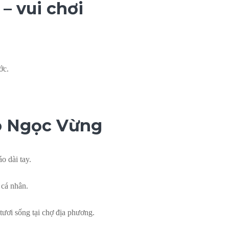
– vui chơi
ớc.
ảo Ngọc Vừng
o dài tay.
 cá nhân.
tươi sống tại chợ địa phương.