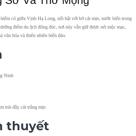
g Sơ Và Thơ Mộng
ếm có giữa Vịnh Hạ Long, nổi bật với bờ cát mịn, nước biển trong
 những điểm du lịch đông đúc, nơi này vẫn giữ được nét mộc mạc,
há văn hóa và thiên nhiên biển đảo.
h
ng Ninh
m trải đầy cát trắng mịn
n thuyết