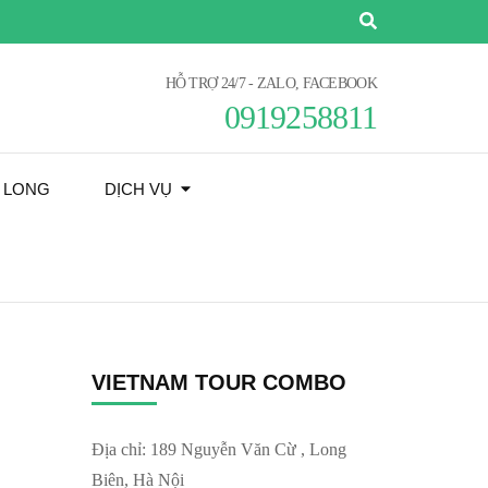
HỖ TRỢ 24/7 - ZALO, FACEBOOK
0919258811
Ạ LONG
DỊCH VỤ
VIETNAM TOUR COMBO
Địa chỉ: 189 Nguyễn Văn Cừ , Long
Biên, Hà Nội