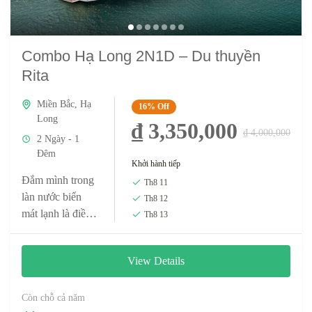
Combo Hạ Long 2N1D – Du thuyền
Rita
Miền Bắc
,
Hạ
16%
Off
Long
₫ 3,350,000
₫ 4,000,000
2 Ngày - 1
Đêm
Khởi hành tiếp
Đắm mình trong
Th8 11
làn nước biển
Th8 12
mát lạnh là điều
Th8 13
không thể bỏ
qua khi đi du
View Details
lịch Hạ Long.
Tận hưởng cảm
giác siêu...
Còn chỗ cả năm