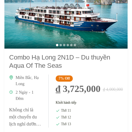
Combo Hạ Long 2N1D – Du thuyền
Aqua Of The Seas
Miền Bắc
,
Hạ
7%
Off
Long
₫ 3,725,000
₫ 4,000,000
2 Ngày - 1
Đêm
Khởi hành tiếp
Không chỉ là
Th8 11
một chuyến du
Th8 12
lịch nghỉ dưỡng,
Th8 13
đến Vịnh Hạ