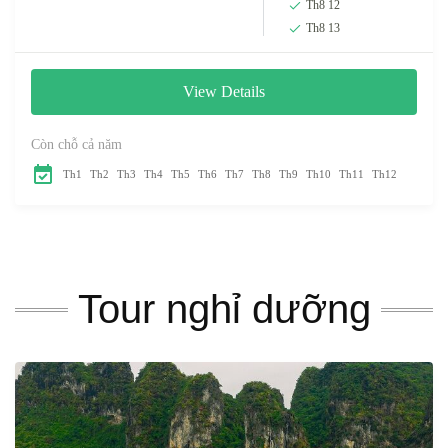
Th8 12
Th8 13
View Details
Còn chỗ cả năm
Th1
Th2
Th3
Th4
Th5
Th6
Th7
Th8
Th9
Th10
Th11
Th12
Tour nghỉ dưỡng