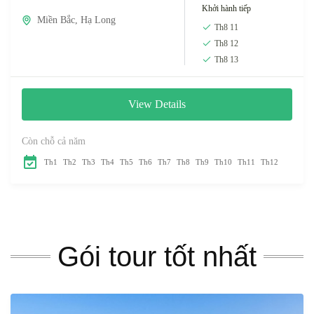
Khởi hành tiếp
Miền Bắc
,
Hạ Long
Th8 11
Th8 12
Th8 13
View Details
Còn chỗ cả năm
Th1
Th2
Th3
Th4
Th5
Th6
Th7
Th8
Th9
Th10
Th11
Th12
Gói tour tốt nhất