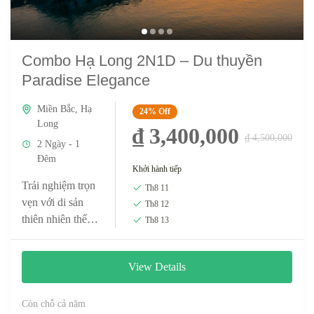
Combo Hạ Long 2N1D – Du thuyền
Paradise Elegance
Miền Bắc
,
Hạ
24%
Off
Long
₫ 3,400,000
₫ 4,500,000
2 Ngày - 1
Đêm
Khởi hành tiếp
Trải nghiệm trọn
Th8 11
vẹn với di sản
Th8 12
thiên nhiên thế
Th8 13
giới mới với
Combo Hạ Long
View Details
2N1D - Du
thuyền Paradise
Elegance.
Còn chỗ cả năm