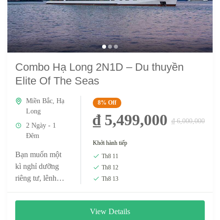
Combo Hạ Long 2N1D – Du thuyền
Elite Of The Seas
Miền Bắc
,
Hạ
8%
Off
Long
₫ 5,499,000
₫ 6,000,000
2 Ngày - 1
Đêm
Khởi hành tiếp
Bạn muốn một
Th8 11
kì nghỉ dưỡng
Th8 12
riêng tư, lênh
Th8 13
đênh ở Vịnh Hạ
Long để ngắm
View Details
hoàng hôn, mặt