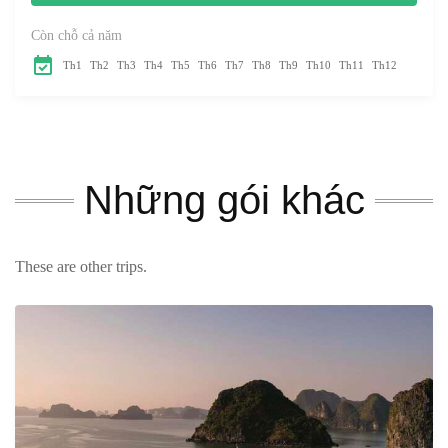
trời mọc và trải
nghiệm những...
Còn chỗ cả năm
Th1
Th2
Th3
Th4
Th5
Th6
Th7
Th8
Th9
Th10
Th11
Th12
Những gói khác
These are other trips.