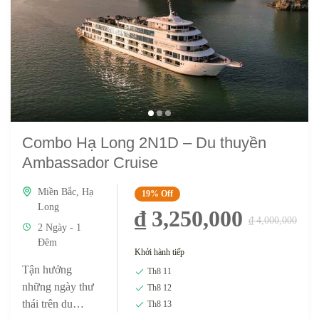
Combo Hạ Long 2N1D – Du thuyền
Ambassador Cruise
Miền Bắc
,
Hạ
19%
Off
Long
₫ 3,250,000
₫ 4,000,000
2 Ngày - 1
Đêm
Khởi hành tiếp
Tận hưởng
Th8 11
những ngày thư
Th8 12
thái trên du
Th8 13