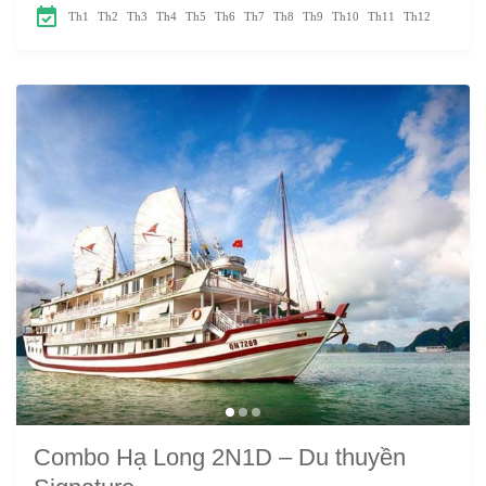
Pardadise
Th1
Th2
Th3
Th4
Th5
Th6
Th7
Th8
Th9
Th10
Th11
Th12
Elegance đã...
Combo Hạ Long 2N1D – Du thuyền