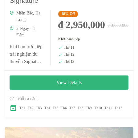
Signature
Miền Bắc
,
Hạ
18%
Off
Long
₫ 2,950,000
₫ 3,600,000
2 Ngày - 1
Đêm
Khởi hành tiếp
Khi bạn trực tiếp
Th8 11
trải nghiệm du
Th8 12
thuyền Signature
Th8 13
và thưởng thức
những mảng
View Details
màu hùng vĩ của
Vịnh Hạ Long,
bạn sẽ hiểu tại...
Còn chỗ cả năm
Th1
Th2
Th3
Th4
Th5
Th6
Th7
Th8
Th9
Th10
Th11
Th12