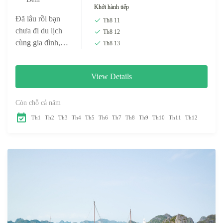
Khởi hành tiếp
Đã lâu rồi bạn
Th8 11
chưa đi du lịch
Th8 12
cùng gia đình,
Th8 13
người thân yêu?
Vậy thì trong
View Details
tháng 7 tuyệt đẹp
này, cùng Việt
Nam...
Còn chỗ cả năm
Th1
Th2
Th3
Th4
Th5
Th6
Th7
Th8
Th9
Th10
Th11
Th12