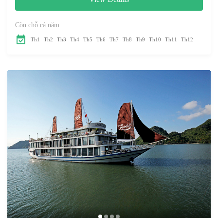
Còn chỗ cả năm
Th1
Th2
Th3
Th4
Th5
Th6
Th7
Th8
Th9
Th10
Th11
Th12