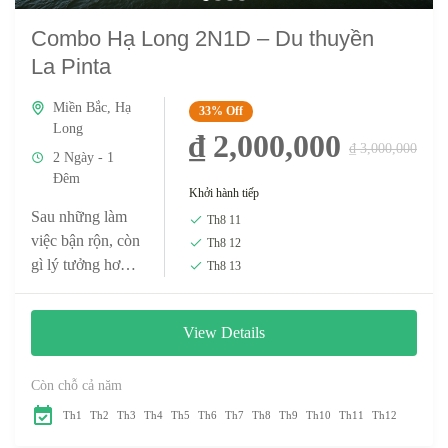
Combo Hạ Long 2N1D – Du thuyền
La Pinta
Miền Bắc
,
Hạ
33%
Off
Long
₫ 2,000,000
₫ 3,000,000
2 Ngày - 1
Đêm
Khởi hành tiếp
Sau những làm
Th8 11
việc bận rộn, còn
Th8 12
gì lý tưởng hơn
Th8 13
khi ta tìm về biển
cả để dành thời
View Details
gian thư giãn
cho chính...
Còn chỗ cả năm
Th1
Th2
Th3
Th4
Th5
Th6
Th7
Th8
Th9
Th10
Th11
Th12