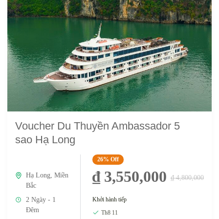
Voucher Du Thuyền Ambassador 5
sao Hạ Long
26%
Off
₫ 3,550,000
Hạ Long
,
Miền
₫ 4,800,000
Bắc
Khởi hành tiếp
2 Ngày - 1
Đêm
Th8 11