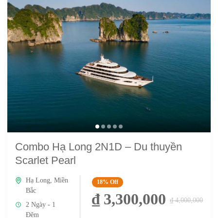
Combo Hạ Long 2N1D – Du thuyền
Scarlet Pearl
Hạ Long
,
Miền
18%
Off
Bắc
₫ 3,300,000
₫ 4,000,000
2 Ngày - 1
Đêm