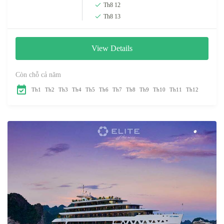
Th8 12
Th8 13
View Details
Còn chỗ cả năm
Th1
Th2
Th3
Th4
Th5
Th6
Th7
Th8
Th9
Th10
Th11
Th12