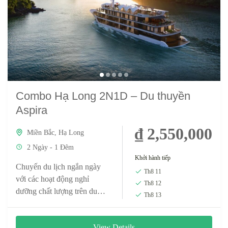
Combo Hạ Long 2N1D – Du thuyền
Aspira
₫ 2,550,000
Miền Bắc
,
Hạ Long
2 Ngày - 1 Đêm
Khởi hành tiếp
Chuyến du lịch ngắn ngày
Th8 11
với các hoạt động nghỉ
Th8 12
dưỡng chất lượng trên du
Th8 13
thuyền Aspira đầy đủ tiện
nghi sẽ là sự lựa...
View Details