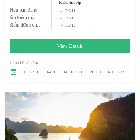
Khởi hành tiếp
Nếu bạn đang
Th8 11
tìm kiếm một
Th8 12
điểm dừng chân
Th8 13
ở vịnh Lan Hạ,
vịnh Hạ Long thì
View Details
du thuyền
Scarlet Pearl sẽ
là một lựa...
Còn chỗ cả năm
Th1
Th2
Th3
Th4
Th5
Th6
Th7
Th8
Th9
Th10
Th11
Th12