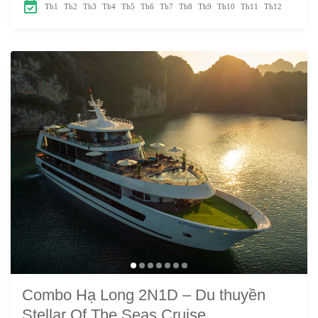
Th1
Th2
Th3
Th4
Th5
Th6
Th7
Th8
Th9
Th10
Th11
Th12
Combo Hạ Long 2N1D – Du thuyền
Stellar Of The Seas Cruise