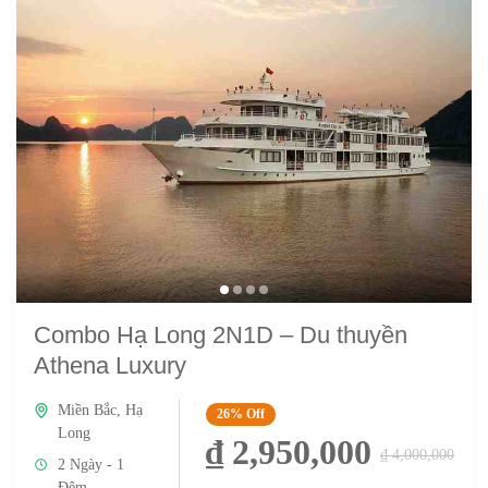
Combo Hạ Long 2N1D – Du thuyền
Athena Luxury
Miền Bắc
,
Hạ
26%
Off
Long
₫ 2,950,000
₫ 4,000,000
2 Ngày - 1
Đêm