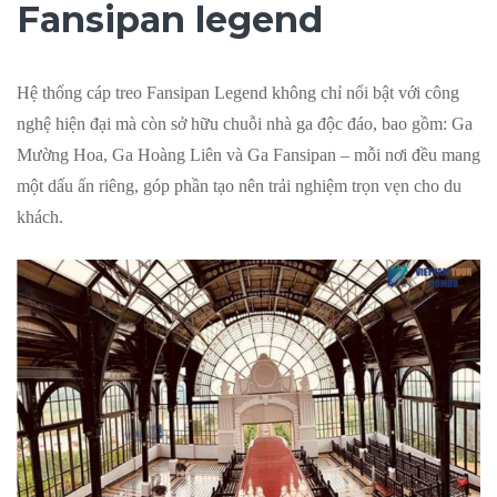
Fansipan legend
Hệ thống cáp treo Fansipan Legend không chỉ nổi bật với công
nghệ hiện đại mà còn sở hữu chuỗi nhà ga độc đáo, bao gồm: Ga
Mường Hoa, Ga Hoàng Liên và Ga Fansipan – mỗi nơi đều mang
một dấu ấn riêng, góp phần tạo nên trải nghiệm trọn vẹn cho du
khách.