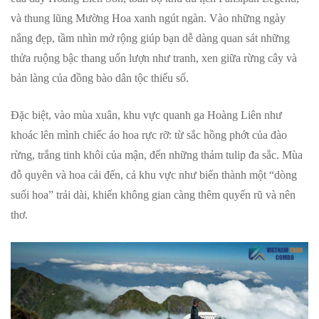
và thung lũng Mường Hoa xanh ngút ngàn. Vào những ngày
nắng đẹp, tầm nhìn mở rộng giúp bạn dễ dàng quan sát những
thửa ruộng bậc thang uốn lượn như tranh, xen giữa rừng cây và
bản làng của đồng bào dân tộc thiểu số.
Đặc biệt, vào mùa xuân, khu vực quanh ga Hoàng Liên như
khoác lên mình chiếc áo hoa rực rỡ: từ sắc hồng phớt của đào
rừng, trắng tinh khôi của mận, đến những thảm tulip đa sắc. Mùa
đỗ quyên và hoa cải đến, cả khu vực như biến thành một “dòng
suối hoa” trải dài, khiến không gian càng thêm quyến rũ và nên
thơ.