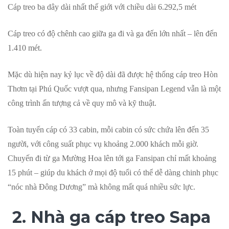
Cáp treo ba dây dài nhất thế giới với chiều dài 6.292,5 mét
Cáp treo có độ chênh cao giữa ga đi và ga đến lớn nhất – lên đến
1.410 mét.
Mặc dù hiện nay kỷ lục về độ dài đã được hệ thống cáp treo Hòn
Thơm tại Phú Quốc vượt qua, nhưng Fansipan Legend vẫn là một
công trình ấn tượng cả về quy mô và kỹ thuật.
Toàn tuyến cáp có 33 cabin, mỗi cabin có sức chứa lên đến 35
người, với công suất phục vụ khoảng 2.000 khách mỗi giờ.
Chuyến đi từ ga Mường Hoa lên tới ga Fansipan chỉ mất khoảng
15 phút – giúp du khách ở mọi độ tuổi có thể dễ dàng chinh phục
“nóc nhà Đông Dương” mà không mất quá nhiều sức lực.
2. Nhà ga cáp treo Sapa