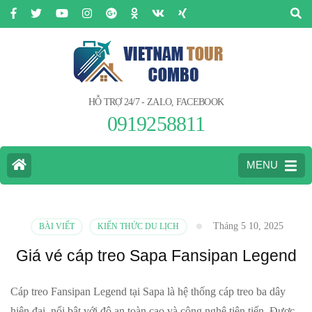
HỖ TRỢ 24/7 - ZALO, FACEBOOK
0919258811
MENU
Tháng 5 10, 2025
BÀI VIẾT
KIẾN THỨC DU LỊCH
Giá vé cáp treo Sapa Fansipan Legend
Cáp treo Fansipan Legend tại Sapa là hệ thống cáp treo ba dây
hiện đại, nổi bật với độ an toàn cao và công nghệ tiên tiến. Được