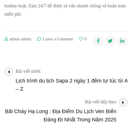
hotline
hoặc Zalo 24/7 để được tư vấn nhanh chóng và hoàn toàn
miễn phí.
on
admin admin
Leave a Comment
0
Giá
vé
cáp
treo
Post
Sapa
Bài viết trước
Navigation
Fansipan
Lịch trình du lịch Sapa 2 ngày 1 đêm tự túc từ A
Legend
– Z
Bài viết tiếp theo
Bãi Cháy Hạ Long : Địa Điểm Du Lịch Ven Biển
Đáng Đi Nhất Trong Năm 2025