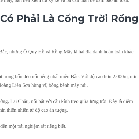
e máy, bạn nên kiểm tra kỹ xe và lái cẩn thận để đảm bảo an toàn.
Có Phải Là Cổng Trời Rồng
 Bắc, nhưng Ô Quy Hồ và Rồng Mây là hai địa danh hoàn toàn khác
 trong bốn đèo nổi tiếng nhất miền Bắc. Với độ cao hơn 2.000m, nơi
oàng Liên Sơn hùng vĩ, bồng bềnh mây núi.
, Lai Châu, nổi bật với cầu kính treo giữa lưng trời. Đây là điểm
n thiên nhiên từ độ cao ấn tượng.
ến một trải nghiệm rất riêng biệt.