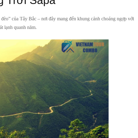
 Trời Sapa
h đèo” của Tây Bắc – nơi đây mang đến khung cảnh choáng ngợp với
mát lạnh quanh năm.