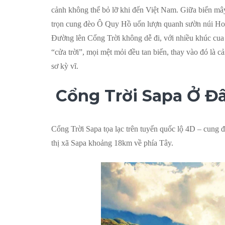
cảnh không thể bỏ lỡ khi đến Việt Nam. Giữa biển mâ
trọn cung đèo Ô Quy Hồ uốn lượn quanh sườn núi Hoàn
Đường lên Cổng Trời không dễ đi, với nhiều khúc cua 
“cửa trời”, mọi mệt mỏi đều tan biến, thay vào đó là c
sơ kỳ vĩ.
Cổng Trời Sapa Ở Đ
Cổng Trời Sapa tọa lạc trên tuyến quốc lộ 4D – cung đ
thị xã Sapa khoảng 18km về phía Tây.