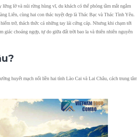
y lững lờ và núi rừng hùng vĩ, du khách có thể phóng tầm mắt ngắm
g Liên, cùng hai con thác tuyệt đẹp là Thác Bạc và Thác Tình Yêu.
hiểm trở, thách thức cả những tay lái cứng cáp. Nhưng khi chạm tới
ảm giác choáng ngợp, tự do giữa đất trời bao la và thiên nhiên nguyên
âu?
ường huyết mạch nối liền hai tỉnh Lào Cai và Lai Châu, cách trung tâ