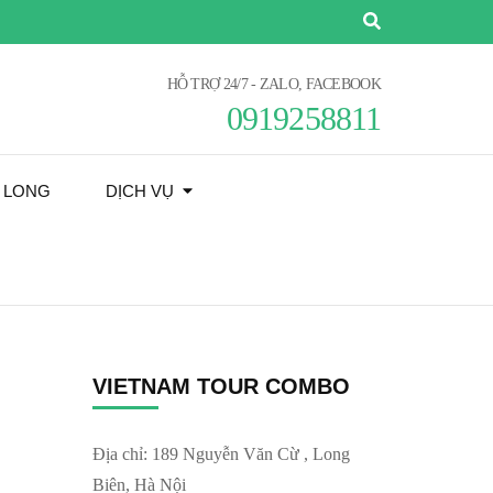
HỖ TRỢ 24/7 - ZALO, FACEBOOK
0919258811
Ạ LONG
DỊCH VỤ
VIETNAM TOUR COMBO
Địa chỉ: 189 Nguyễn Văn Cừ , Long
Biên, Hà Nội