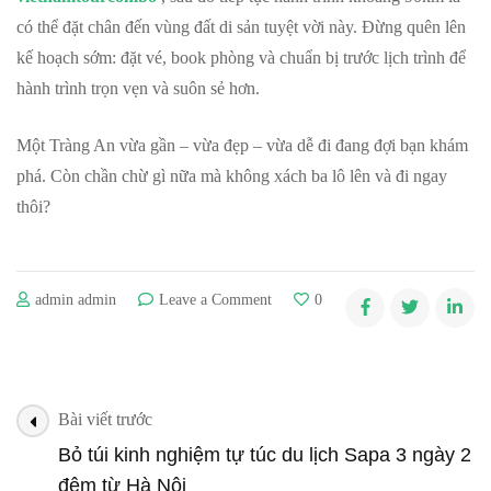
có thể đặt chân đến vùng đất di sản tuyệt vời này. Đừng quên lên
kế hoạch sớm: đặt vé, book phòng và chuẩn bị trước lịch trình để
hành trình trọn vẹn và suôn sẻ hơn.
Một Tràng An vừa gần – vừa đẹp – vừa dễ đi đang đợi bạn khám
phá. Còn chần chừ gì nữa mà không xách ba lô lên và đi ngay
thôi?
on
admin admin
Leave a Comment
0
KHÁM
PHÁ
KHU
DU
Post
LỊCH
Bài viết trước
Navigation
TRÀNG
Bỏ túi kinh nghiệm tự túc du lịch Sapa 3 ngày 2
AN
đêm từ Hà Nội
–