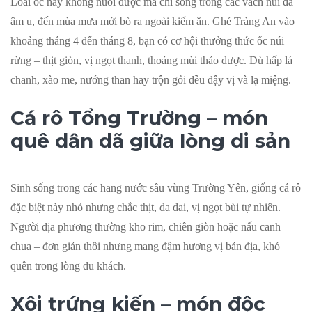
Loài ốc này không nuôi được mà chỉ sống trong các vách núi đá
âm u, đến mùa mưa mới bò ra ngoài kiếm ăn. Ghé Tràng An vào
khoảng tháng 4 đến tháng 8, bạn có cơ hội thưởng thức ốc núi
rừng – thịt giòn, vị ngọt thanh, thoảng mùi thảo dược. Dù hấp lá
chanh, xào me, nướng than hay trộn gỏi đều dậy vị và lạ miệng.
Cá rô Tổng Trường – món
quê dân dã giữa lòng di sản
Sinh sống trong các hang nước sâu vùng Trường Yên, giống cá rô
đặc biệt này nhỏ nhưng chắc thịt, da dai, vị ngọt bùi tự nhiên.
Người địa phương thường kho rim, chiên giòn hoặc nấu canh
chua – đơn giản thôi nhưng mang đậm hương vị bản địa, khó
quên trong lòng du khách.
Xôi trứng kiến – món độc