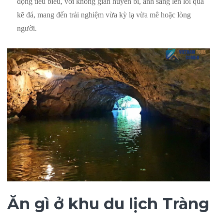
động tiêu biểu, với không gian huyền bí, ánh sáng len lỏi qua
kẽ đá, mang đến trải nghiệm vừa kỳ lạ vừa mê hoặc lòng
người.
Ăn gì ở khu du lịch Tràng