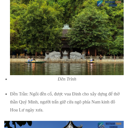
Đền Trình
Đền Trần: Ngôi đền cổ, được vua Đinh cho xây dựng để thờ
thần Quý Minh, người trấn giữ cửa ngõ phía Nam kinh đô
Hoa Lư ngày xưa.