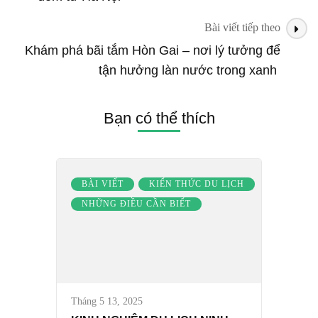
NƠI
ĐẤT
Bài viết tiếp theo
TRỜI
Khám phá bãi tắm Hòn Gai – nơi lý tưởng để
GIAO
tận hưởng làn nước trong xanh
HÒA
Bạn có thể thích
BÀI VIẾT
KIẾN THỨC DU LỊCH
NHỮNG ĐIỀU CẦN BIẾT
Tháng 5 13, 2025