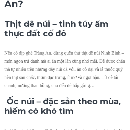
An?
Thịt dê núi – tinh túy ẩm
thực đất cố đô
Nếu có dịp ghé Tràng An, đừng quên thử thịt dê núi Ninh Bình –
món ngon trứ danh mà ai ăn một lần cũng nhớ mãi. Dê được chăn
thả tự nhiên trên những dãy núi đá vôi, ăn cỏ dại và lá thuốc quý
nên thịt săn chắc, thơm đặc trưng, ít mỡ và ngọt hậu. Từ dê tái
chanh, nướng than hồng, cho đến dê hấp gừng…
Ốc núi – đặc sản theo mùa,
hiếm có khó tìm