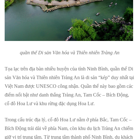
quần thể Di sản Văn hóa và Thiên nhiên Tràng An
Tọa lạc trên địa bàn nhiều huyện của tỉnh Ninh Bình, quần thể Di
sản Văn hóa và Thiên nhiên Tràng An là di sản “kép” duy nhất tại
Việt Nam được UNESCO công nhận. Quần thể này bao gồm các
điểm nổi bật như danh thắng Tràng An, Tam Cốc – Bích Động,
cố đô Hoa Lư và khu rừng đặc dụng Hoa Lư.
Trong cấu trúc địa lý, cố đô Hoa Lư nằm ở phía Bắc, Tam Cốc –
Bích Động trải dài về phía Nam, còn khu du lịch Tràng An chiếm
giữ vị trí trung tâm. Từ trung tâm thành phố Ninh Bình, du khách