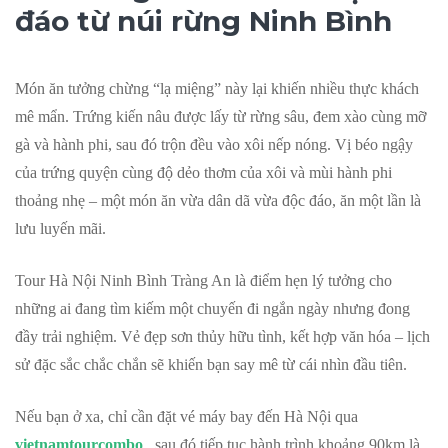
đáo từ núi rừng Ninh Bình
Món ăn tưởng chừng “lạ miệng” này lại khiến nhiều thực khách
mê mẩn. Trứng kiến nâu được lấy từ rừng sâu, đem xào cùng mỡ
gà và hành phi, sau đó trộn đều vào xôi nếp nóng. Vị béo ngậy
của trứng quyện cùng độ dẻo thơm của xôi và mùi hành phi
thoảng nhẹ – một món ăn vừa dân dã vừa độc đáo, ăn một lần là
lưu luyến mãi.
Tour Hà Nội Ninh Bình Tràng An là điểm hẹn lý tưởng cho
những ai đang tìm kiếm một chuyến đi ngắn ngày nhưng đong
đầy trải nghiệm. Vẻ đẹp sơn thủy hữu tình, kết hợp văn hóa – lịch
sử đặc sắc chắc chắn sẽ khiến bạn say mê từ cái nhìn đầu tiên.
Nếu bạn ở xa, chỉ cần đặt vé máy bay đến Hà Nội qua
vietnamtourcombo
, sau đó tiếp tục hành trình khoảng 90km là